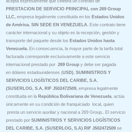
acepta expresamente que celebra un contrato de
PRESTACION DE SERVICIO PRINCIPAL con 269 Group
LLC,
empresa legalmente constituida en los
Estados Unidos
de América
,
SIN SEDE EN VENEZUELA.
Este contrato tiene
carácter internacional y su objeto es la recepción, gestión y
transporte del paquete desde los
Estados Unidos hasta
Venezuela.
En consecuencia, la mayor parte de la tarifa total
facturada corresponde exclusivamente a este servicio
internacional prestado por
269 Group
y debe ser pagada
en dólares estadounidenses (
USD). SUMINISTROS Y
SERVICIOS LOGÍSTICOS DEL CARIBE, S.A.
(SUSERLOG, S.A, RIF J502472509,
empresa legalmente
constituida en la
República Bolivariana de Venezuela
, actúa
únicamente en su condición de franquiciado local, quien
presta un servicio auxiliar y nacional a 269 Group.. El servicio
prestado por
SUMINISTROS Y SERVICIOS LOGÍSTICOS
DEL CARIBE, S.A. (SUSERLOG, S.A) RIF J502472509
se